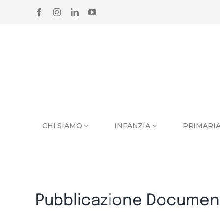
Salta
FACEBOOK
INSTAGRAM
LINKEDIN
YOUTUBE
al
contenuto
CHI SIAMO
INFANZIA
PRIMARI
Pubblicazione Documenti