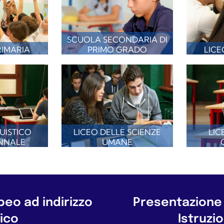
SCUOLA SECONDARIA DI
IMARIA
PRIMO GRADO
LICE
UISTICO
LICEO DELLE SCIENZE
LIC
NNALE
UMANE
eo ad indirizzo
Presentazione 
ico
Istruzi