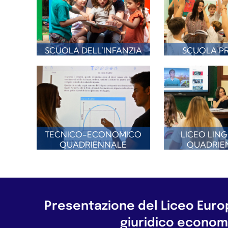
SCUOLA DELL’INFANZIA
SCUOLA PR
TECNICO-ECONOMICO
LICEO LING
QUADRIENNALE
QUADRIE
Presentazione del Liceo Europ
giuridico econom