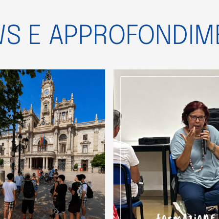
S E APPROFONDIM
ormazione docenti
Ai nostri matu