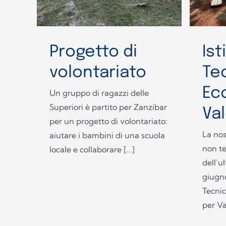
Progetto di
Ist
volontariato
Te
Ec
Un gruppo di ragazzi delle
Superiori è partito per Zanzibar
Va
per un progetto di volontariato:
La nos
aiutare i bambini di una scuola
non t
locale e collaborare [...]
dell’u
giugno.
Tecnic
per Va