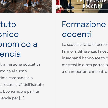
ituto
Formazione
cnico
docenti
onomico a
La scuola è fatta di perso
fanno la differenza. I nost
lencia
insegnanti hanno scelto d
tra missione educativa
mettersi in gioco parteci
ermina al suono
a un importante incontro [
ltima campanella a
 E così la 2ª dell’Istituto
o Economico è partita
lencia per [...]