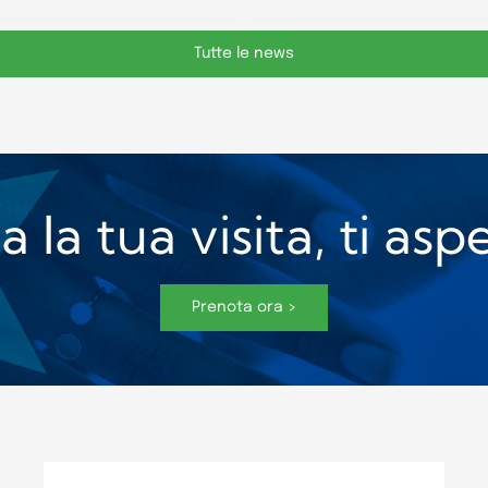
Tutte le news
 la tua visita, ti as
Prenota ora >