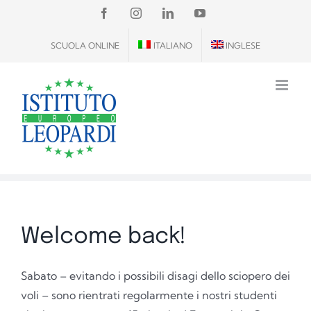
Salta
FACEBOOK
INSTAGRAM
LINKEDIN
YOUTUBE
al
SCUOLA ONLINE
ITALIANO
INGLESE
contenuto
Welcome back!
Sabato – evitando i possibili disagi dello sciopero dei
voli – sono rientrati regolarmente i nostri studenti