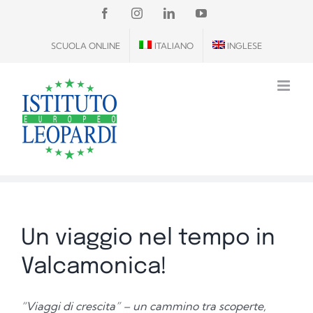
Salta
FACEBOOK
INSTAGRAM
LINKEDIN
YOUTUBE
al
SCUOLA ONLINE
ITALIANO
INGLESE
contenuto
Un viaggio nel tempo in
Valcamonica!
“Viaggi di crescita” – un cammino tra scoperte,