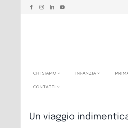
Salta
FACEBOOK
INSTAGRAM
LINKEDIN
YOUTUBE
al
contenuto
CHI SIAMO
INFANZIA
PRIM
CONTATTI
Un viaggio indimentica