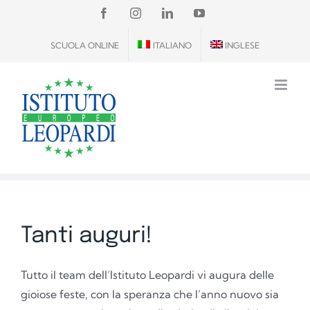
Salta
FACEBOOK
INSTAGRAM
LINKEDIN
YOUTUBE
al
SCUOLA ONLINE
ITALIANO
INGLESE
contenuto
Tanti auguri!
Tutto il team dell’Istituto Leopardi vi augura delle
gioiose feste, con la speranza che l’anno nuovo sia