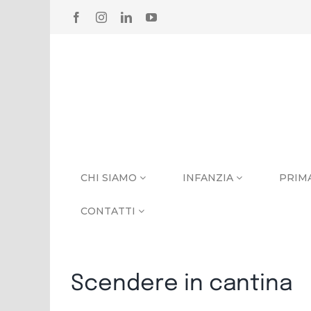
Salta
FACEBOOK
INSTAGRAM
LINKEDIN
YOUTUBE
al
contenuto
CHI SIAMO
INFANZIA
PRIM
CONTATTI
Scendere in cantina