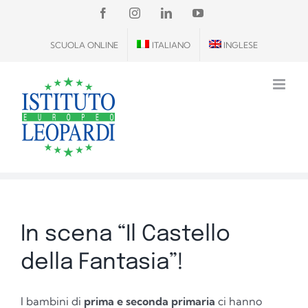
Salta
FACEBOOK
INSTAGRAM
LINKEDIN
YOUTUBE
al
SCUOLA ONLINE
ITALIANO
INGLESE
contenuto
In scena “Il Castello
della Fantasia”!
I bambini di
prima e seconda primaria
ci hanno