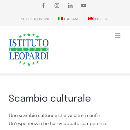
Salta
FACEBOOK
INSTAGRAM
LINKEDIN
YOUTUBE
al
SCUOLA ONLINE
ITALIANO
INGLESE
contenuto
Scambio culturale
Uno scambio culturale che va oltre i confini.
Un’esperienza che ha sviluppato competenze