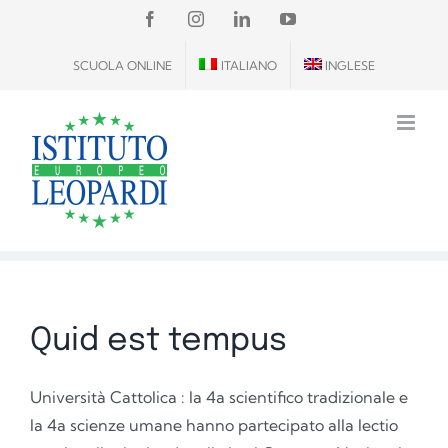
Salta
FACEBOOK
INSTAGRAM
LINKEDIN
YOUTUBE
al
SCUOLA ONLINE
ITALIANO
INGLESE
contenuto
Quid est tempus
Università Cattolica : la 4a scientifico tradizionale e
la 4a scienze umane hanno partecipato alla lectio