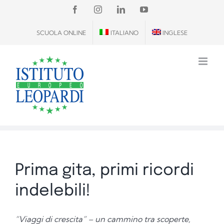
Salta
FACEBOOK
INSTAGRAM
LINKEDIN
YOUTUBE
al
SCUOLA ONLINE
ITALIANO
INGLESE
contenuto
Prima gita, primi ricordi
indelebili!
“Viaggi di crescita” – un cammino tra scoperte,