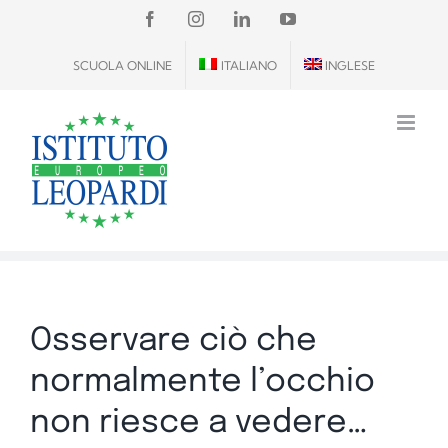
Salta
FACEBOOK
INSTAGRAM
LINKEDIN
YOUTUBE
al
SCUOLA ONLINE
ITALIANO
INGLESE
contenuto
Osservare ciò che
normalmente l’occhio
non riesce a vedere…