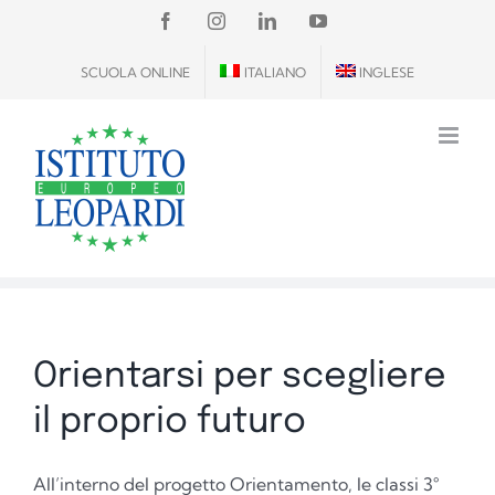
Salta
FACEBOOK
INSTAGRAM
LINKEDIN
YOUTUBE
al
SCUOLA ONLINE
ITALIANO
INGLESE
contenuto
Orientarsi per scegliere
il proprio futuro
All’interno del progetto Orientamento, le classi 3°