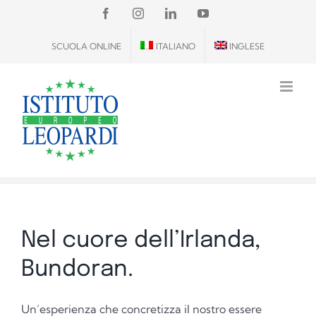
Salta
FACEBOOK
INSTAGRAM
LINKEDIN
YOUTUBE
al
SCUOLA ONLINE
ITALIANO
INGLESE
contenuto
Nel cuore dell’Irlanda,
Bundoran.
Un’esperienza che concretizza il nostro essere