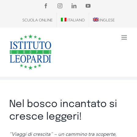
Salta
FACEBOOK
INSTAGRAM
LINKEDIN
YOUTUBE
al
SCUOLA ONLINE
ITALIANO
INGLESE
contenuto
Nel bosco incantato si
cresce leggeri!
“Viaggi di crescita” – un cammino tra scoperte,