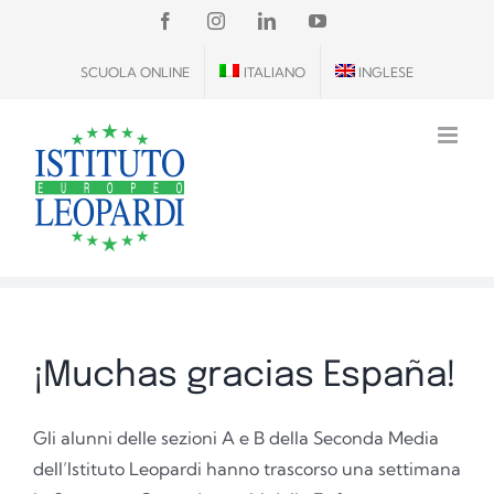
Salta
FACEBOOK
INSTAGRAM
LINKEDIN
YOUTUBE
al
SCUOLA ONLINE
ITALIANO
INGLESE
contenuto
¡Muchas gracias España!
Gli alunni delle sezioni A e B della Seconda Media
dell’Istituto Leopardi hanno trascorso una settimana