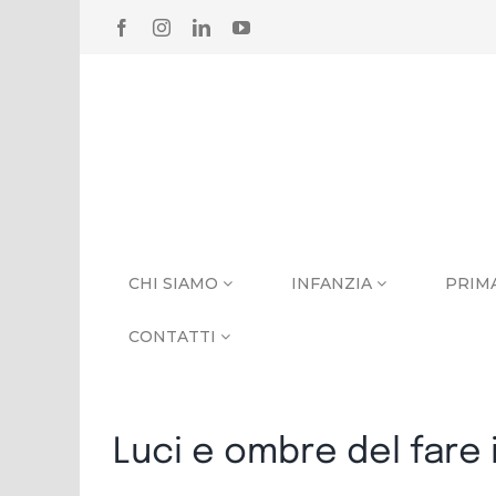
Salta
FACEBOOK
INSTAGRAM
LINKEDIN
YOUTUBE
al
contenuto
CHI SIAMO
INFANZIA
PRIM
CONTATTI
Luci e ombre del fare