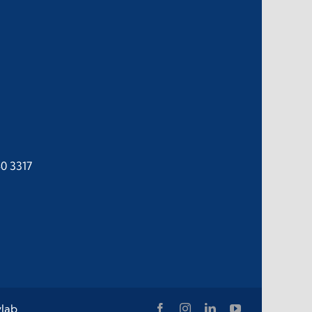
40 3317
lab