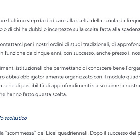
pre l’ultimo step da dedicare alla scelta della scuola da freq
 o di chi ha dubbi o incertezze sulla scelta fatta alla scaden
 contattarci per i nostri ordini di studi tradizionali, di approf
e in funzione da cinque anni, con successo, anche presso il nost
enti istituzionali che permettano di conoscere bene l’organ
tero abbia obbligatoriamente organizzato con il modulo quadri
serie di possibilità di approfondimenti sia su come la nostra
 che hanno fatto questa scelta.
o scolastico
a la “scommessa” dei Licei quadriennali.
Dopo il successo del p