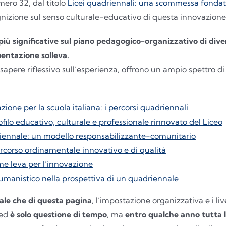
ero 32, dal titolo
Licei quadriennali: una scommessa fondat
gnizione sul senso culturale-educativo di questa innovazione
più significative sul piano pedagogico-organizzativo di dive
mentazione solleva.
n sapere riflessivo sull’esperienza, offrono un ampio spettro di
ione per la scuola italiana: i percorsi quadriennali
filo educativo, culturale e professionale rinnovato del Liceo
iennale: un modello responsabilizzante-comunitario
rcorso ordinamentale innovativo e di qualità
me leva per l’innovazione
 umanistico nella prospettiva di un quadriennale
iale che di questa pagina
, l’impostazione organizzativa e i li
 ed
è solo questione di tempo
, ma
entro qualche anno tutta la