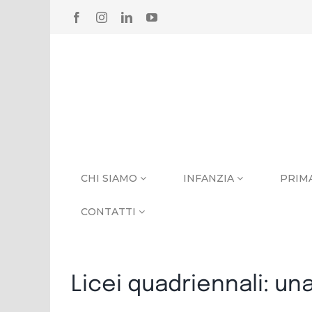
Salta
FACEBOOK
INSTAGRAM
LINKEDIN
YOUTUBE
al
contenuto
CHI SIAMO
INFANZIA
PRIM
CONTATTI
Licei quadriennali: 