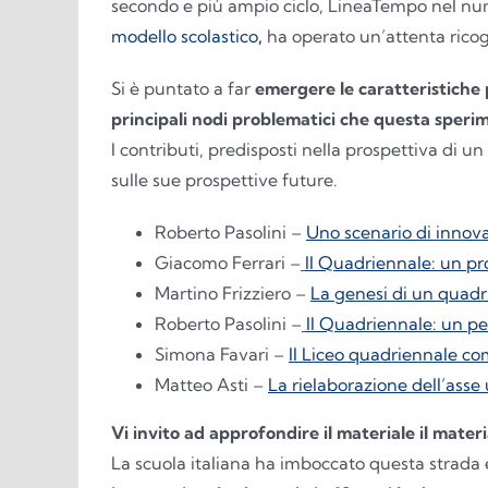
secondo e più ampio ciclo, LineaTempo nel num
modello scolastico
,
ha operato un’attenta rico
Si è puntato a far
emergere le caratteristiche 
principali nodi problematici che questa speri
I contributi, predisposti nella prospettiva di u
sulle sue prospettive future.
Roberto Pasolini –
Uno scenario di innovaz
Giacomo Ferrari –
Il Quadriennale: un pro
Martino Frizziero –
La genesi di un quadr
Roberto Pasolini –
Il Quadriennale: un pe
Simona Favari –
Il Liceo quadriennale co
Matteo Asti –
La rielaborazione dell’asse
Vi invito ad approfondire il materiale il mater
La scuola italiana ha imboccato questa strada