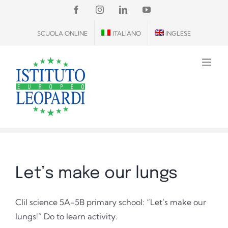
Salta
FACEBOOK
INSTAGRAM
LINKEDIN
YOUTUBE
al
SCUOLA ONLINE
ITALIANO
INGLESE
contenuto
Let’s make our lungs
Clil science 5A-5B primary school: “Let’s make our
lungs!” Do to learn activity.