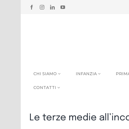
Salta
FACEBOOK
INSTAGRAM
LINKEDIN
YOUTUBE
al
contenuto
CHI SIAMO
INFANZIA
PRIM
CONTATTI
Le terze medie all’inc