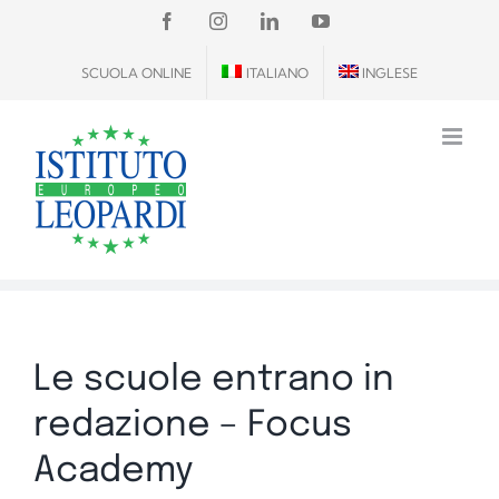
Salta
FACEBOOK
INSTAGRAM
LINKEDIN
YOUTUBE
al
SCUOLA ONLINE
ITALIANO
INGLESE
contenuto
Le scuole entrano in
redazione – Focus
Academy