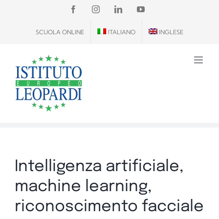
Salta
FACEBOOK
INSTAGRAM
LINKEDIN
YOUTUBE
al
SCUOLA ONLINE
ITALIANO
INGLESE
contenuto
Intelligenza artificiale,
machine learning,
riconoscimento facciale