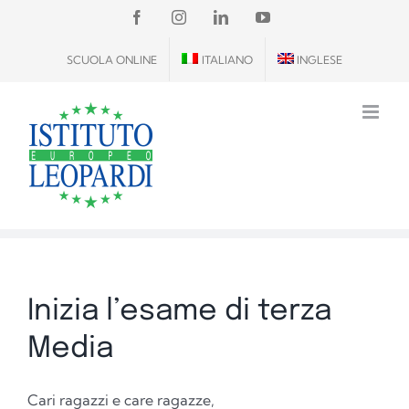
Salta
FACEBOOK
INSTAGRAM
LINKEDIN
YOUTUBE
al
SCUOLA ONLINE
ITALIANO
INGLESE
contenuto
Inizia l’esame di terza
Media
Cari ragazzi e care ragazze,