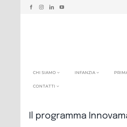
Salta
FACEBOOK
INSTAGRAM
LINKEDIN
YOUTUBE
al
contenuto
CHI SIAMO
INFANZIA
PRIM
CONTATTI
Il programma Innovama