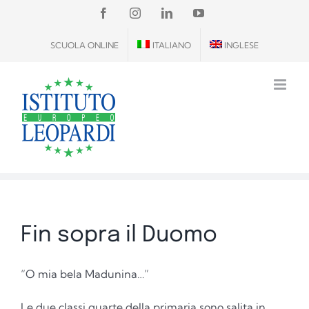
Salta
FACEBOOK
INSTAGRAM
LINKEDIN
YOUTUBE
al
SCUOLA ONLINE
ITALIANO
INGLESE
contenuto
Fin sopra il Duomo
“O mia bela Madunina…”
Le due classi quarte della primaria sono salita in