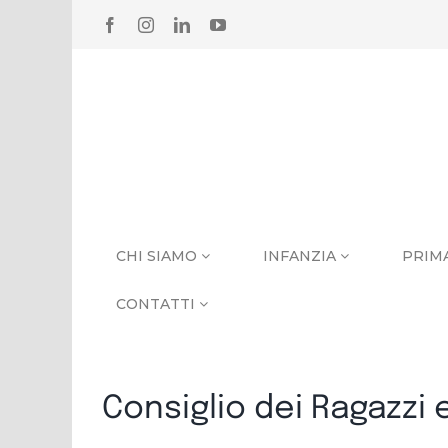
Salta
FACEBOOK
INSTAGRAM
LINKEDIN
YOUTUBE
al
contenuto
CHI SIAMO
INFANZIA
PRIM
CONTATTI
Consiglio dei Ragazzi 