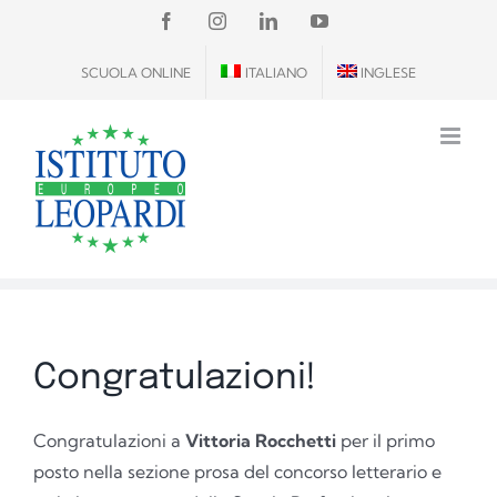
Salta
FACEBOOK
INSTAGRAM
LINKEDIN
YOUTUBE
al
SCUOLA ONLINE
ITALIANO
INGLESE
contenuto
Congratulazioni!
Congratulazioni a
Vittoria Rocchetti
per il primo
posto nella sezione prosa del concorso letterario e