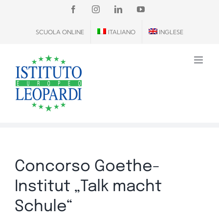
Salta
FACEBOOK
INSTAGRAM
LINKEDIN
YOUTUBE
al
SCUOLA ONLINE
ITALIANO
INGLESE
contenuto
Concorso Goethe-
Institut „Talk macht
Schule“