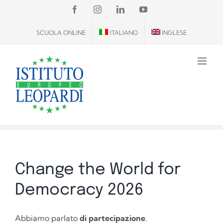
Salta
FACEBOOK
INSTAGRAM
LINKEDIN
YOUTUBE
al
SCUOLA ONLINE
ITALIANO
INGLESE
contenuto
Change the World for
Democracy 2026
Abbiamo parlato
di partecipazione
.