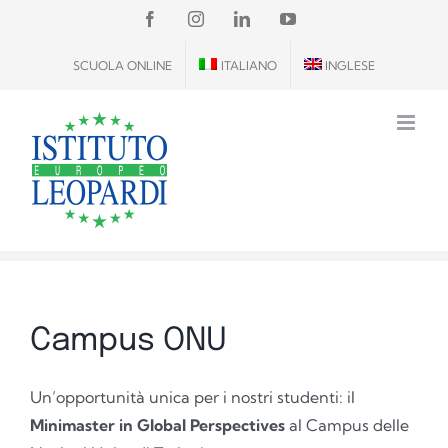
Salta
FACEBOOK
INSTAGRAM
LINKEDIN
YOUTUBE
al
SCUOLA ONLINE
ITALIANO
INGLESE
contenuto
Campus ONU
Un’opportunità unica per i nostri studenti: il
Minimaster in Global Perspectives
al Campus delle