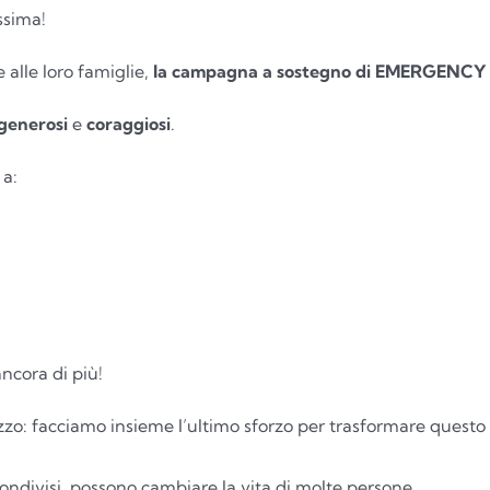
ssima!
 alle loro famiglie,
la campagna a sostegno di EMERGENCY st
generosi
e
coraggiosi
.
 a:
cora di più!
zo: facciamo insieme l’ultimo sforzo per trasformare questo b
ondivisi, possono cambiare la vita di molte persone.