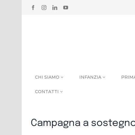
Salta
FACEBOOK
INSTAGRAM
LINKEDIN
YOUTUBE
al
contenuto
CHI SIAMO
INFANZIA
PRIM
CONTATTI
Campagna a sostegno