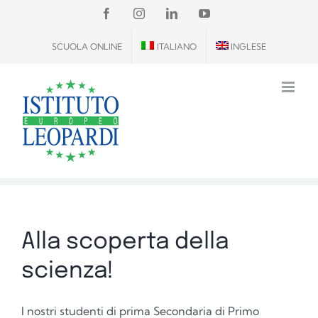
Salta
FACEBOOK
INSTAGRAM
LINKEDIN
YOUTUBE
al
SCUOLA ONLINE
ITALIANO
INGLESE
contenuto
Alla scoperta della
scienza!
I nostri studenti di prima Secondaria di Primo