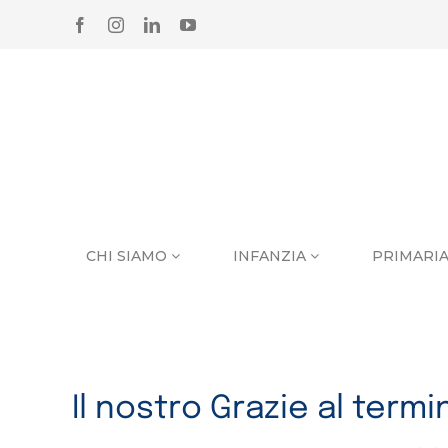
Salta
FACEBOOK
INSTAGRAM
LINKEDIN
YOUTUBE
al
contenuto
CHI SIAMO
INFANZIA
PRIMARI
Il nostro Grazie al term